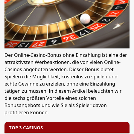
Der Online-Casino-Bonus ohne Einzahlung ist eine der
attraktivsten Werbeaktionen, die von vielen Online-
Casinos angeboten werden. Dieser Bonus bietet
Spielern die Möglichkeit, kostenlos zu spielen und
echte Gewinne zu erzielen, ohne eine Einzahlung
tätigen zu müssen. In diesem Artikel beleuchten wir
die sechs größten Vorteile eines solchen
Bonusangebots und wie Sie als Spieler davon
profitieren können.
TOP 3 CASINOS