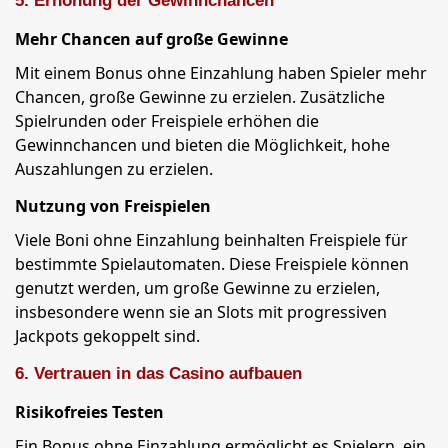
5. Erhöhung der Gewinnchancen
Mehr Chancen auf große Gewinne
Mit einem Bonus ohne Einzahlung haben Spieler mehr
Chancen, große Gewinne zu erzielen. Zusätzliche
Spielrunden oder Freispiele erhöhen die
Gewinnchancen und bieten die Möglichkeit, hohe
Auszahlungen zu erzielen.
Nutzung von Freispielen
Viele Boni ohne Einzahlung beinhalten Freispiele für
bestimmte Spielautomaten. Diese Freispiele können
genutzt werden, um große Gewinne zu erzielen,
insbesondere wenn sie an Slots mit progressiven
Jackpots gekoppelt sind.
6. Vertrauen in das Casino aufbauen
Risikofreies Testen
Ein Bonus ohne Einzahlung ermöglicht es Spielern, ein