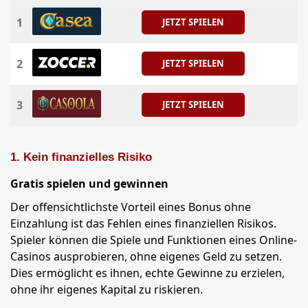
1
JETZT SPIELEN
2
JETZT SPIELEN
3
JETZT SPIELEN
1. Kein finanzielles Risiko
Gratis spielen und gewinnen
Der offensichtlichste Vorteil eines Bonus ohne
Einzahlung ist das Fehlen eines finanziellen Risikos.
Spieler können die Spiele und Funktionen eines Online-
Casinos ausprobieren, ohne eigenes Geld zu setzen.
Dies ermöglicht es ihnen, echte Gewinne zu erzielen,
ohne ihr eigenes Kapital zu riskieren.