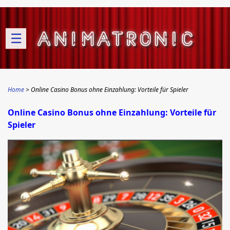
☰
Home
Online Casino Bonus ohne Einzahlung: Vorteile für Spieler
Online Casino Bonus ohne Einzahlung: Vorteile für
Spieler