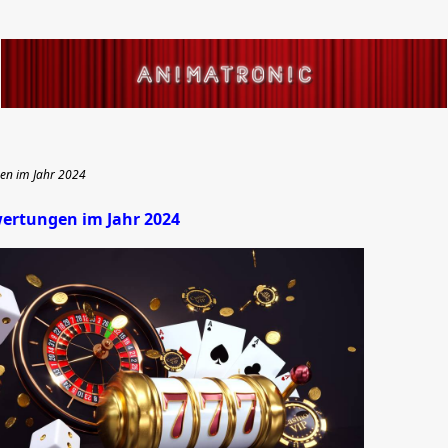
gen im Jahr 2024
wertungen im Jahr 2024