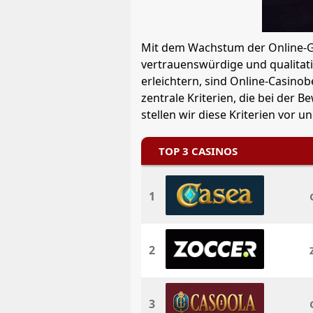
Mit dem Wachstum der Online-Glü
vertrauenswürdige und qualitat
erleichtern, sind Online-Casino
zentrale Kriterien, die bei der 
stellen wir diese Kriterien vor u
TOP 3 CASINOS
1
2
3