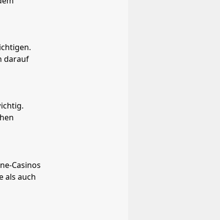
idem
chtigen.
n darauf
chtig.
chen
ine-Casinos
e als auch