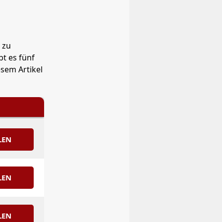
 zu
t es fünf
esem Artikel
LEN
LEN
LEN