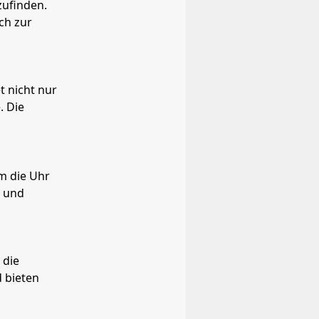
zufinden.
ch zur
t nicht nur
. Die
um die Uhr
t und
 die
 bieten