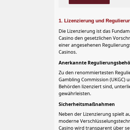
1. Lizenzierung und Regulieru
Die Lizenzierung ist das Fundame
Casino den gesetzlichen Vorschri
einer angesehenen Regulierungsb
Casinos.
Anerkannte Regulierungsbeh
Zu den renommiertesten Reguli
Gambling Commission (UKGC) und 
Behörden lizenziert sind, unterl
gewährleisten.
Sicherheitsmaßnahmen
Neben der Lizenzierung spielt a
moderne Verschlüsselungstechnol
Casino wird transparent über se